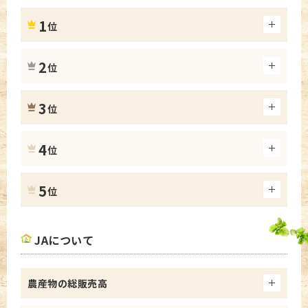
1
位
2
位
3
位
4
位
5
位
JAについて
農産物の総販売高