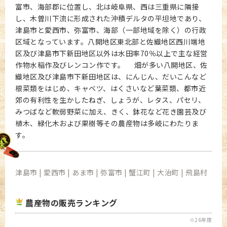
富市、海部郡に位置し、北は岐阜県、西は三重県に隣接
し、木曽川下流に形成された沖積デルタの平坦地であり、
津島市と愛西市、弥富市、海部（一部地域を除く）の行政
区域となっています。八開地区東北部と佐織地区西川端地
区及び津島市下新田地区以外は水田率70％以上で主な経営
作物水稲作及びレンコン作です。 畑が多い八開地区、佐
織地区及び津島市下新田地区は、にんじん、だいこんなど
根菜類をはじめ、キャベツ、はくさいなど葉菜類、都市近
郊の有利性を生かしたねぎ、しょうが、レタス、パセリ、
みつばなど軟弱野菜に加え、きく、鉢花など花き園芸及び
植木、緑化木および果樹等その農産物は多岐にわたりま
す。
津島市 | 愛西市 | あま市 | 弥富市 | 蟹江町 | 大治町 | 飛島村
農産物の販売ランキング
※26年度