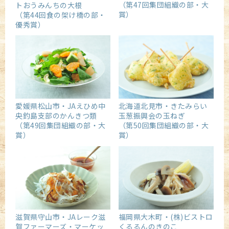
（第47回集団組織の部・大
トおうみんちの大根
賞）
（第44回食の架け橋の部・
優秀賞）
愛媛県松山市・JAえひめ中
北海道北見市・きたみらい
央釣島支部のかんきつ類
玉葱振興会の玉ねぎ
（第49回集団組織の部・大
（第50回集団組織の部・大
賞）
賞）
福岡県大木町・(株)ビストロ
滋賀県守山市・JAレーク滋
くるるんのきのこ
賀ファーマーズ・マーケッ