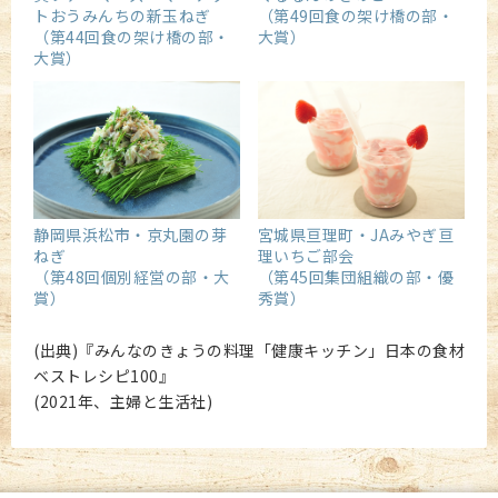
（第49回食の架け橋の部・
トおうみんちの新玉ねぎ
大賞）
（第44回食の架け橋の部・
大賞）
宮城県亘理町・JAみやぎ亘
静岡県浜松市・京丸園の芽
理いちご部会
ねぎ
（第45回集団組織の部・優
（第48回個別経営の部・大
秀賞）
賞）
(出典)『みんなのきょうの料理「健康キッチン」日本の食材
ベストレシピ100』
(2021年、主婦と生活社)