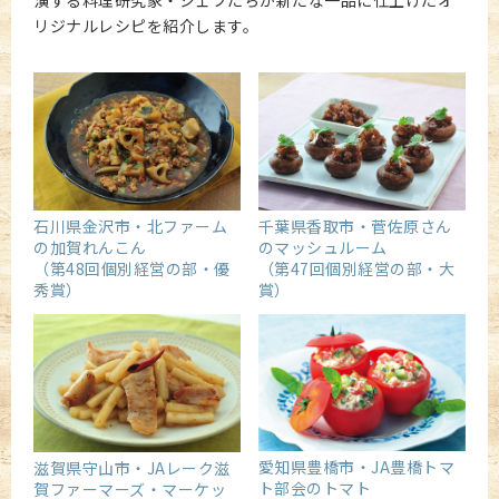
演する料理研究家・シェフたちが新たな一品に仕上げたオ
リジナルレシピを紹介します。
石川県金沢市・北ファーム
千葉県香取市・菅佐原さん
の加賀れんこん
のマッシュルーム
（第48回個別経営の部・優
（第47回個別経営の部・大
秀賞）
賞）
愛知県豊橋市・JA豊橋トマ
滋賀県守山市・JAレーク滋
ト部会のトマト
賀ファーマーズ・マーケッ